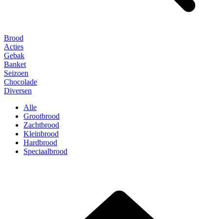
Brood
Acties
Gebak
Banket
Seizoen
Chocolade
Diversen
Alle
Grootbrood
Zachtbrood
Kleinbrood
Hardbrood
Speciaalbrood